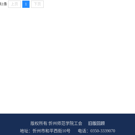
共1条
上页
1
下页
版权所有:忻州师范学院工会
旧版回顾
地址：忻州市和平西街10号 电话：0350-3339070